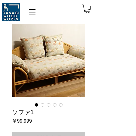
ソファ1
価
￥99,999
格