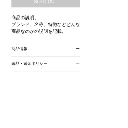
SOLD OUT
商品の説明。
ブランド、名称、特徴などどんな
商品なのかの説明を記載。
商品情報
商品の詳細を入力してください。サイ
返品・返金ポリシー
ズ、素材、取扱説明に加え、商品の特
徴やおすすめのポイントなどを説明し
返品・返金規約を入力してください。
ましょう。
商品の配送について
商品にご満足いただけなかった場合の
返品・返金ポリシーと手順を説明しま
ヤマト運輸らくらく家財宅急便◯◯サ
しょう。規約の内容を明確にすること
イズでの発送になります。
で、お客様の信頼を獲得し、安心して
こちら
のサイトでお預かり先を
大阪
、
商品をご購入いただけます。
お届け先を
お客様へのお届け先の都道
府県
に選択して検索していただけると
特定商取引法に基づく表記
送料が表示されます。
大阪南部の家具屋 オーダー家具製作・リペア・リメイク
ヤナギウッドワークス